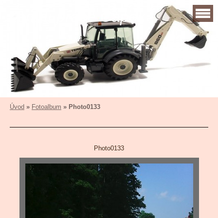
Zemní práce Čapek
Úvod
»
Fotoalbum
»
Photo0133
Photo0133