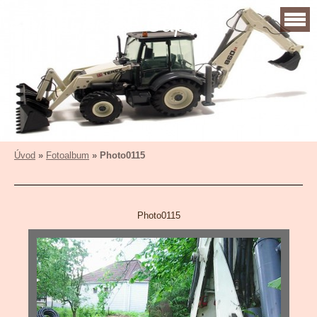
Zemní práce Čapek
Úvod
»
Fotoalbum
»
Photo0115
Photo0115