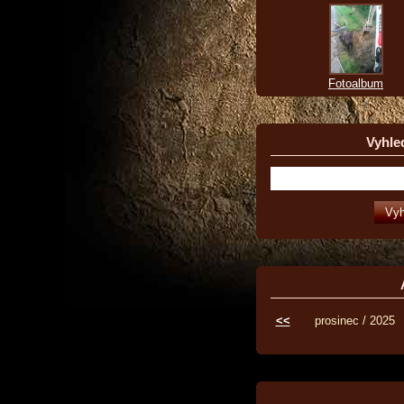
Fotoalbum
Vyhle
<<
prosinec / 2025