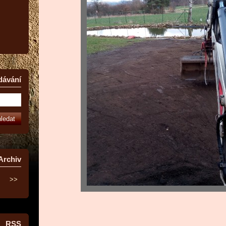
dávání
Archiv
>>
RSS