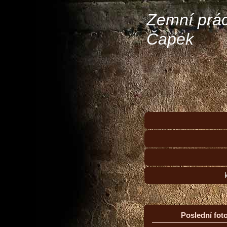
Zemní prá
Čapek
Poslední foto