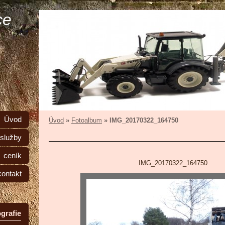
ce
Úvod
Úvod
»
Fotoalbum
»
IMG_20170322_164750
služby
ceník
IMG_20170322_164750
kontakt
grafie